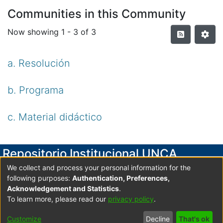
Communities in this Community
Now showing
1 - 3 of 3
a. Resolución
b. Programa
c. Material didáctico
Repositorio Institucional UNCA
We collect and process your personal information for the
Secretaría de Investigación y Posgrado
following purposes:
Authentication, Preferences,
Universidad Nacional de Catamarca
Acknowledgement and Statistics
.
To learn more, please read our
privacy policy
.
Av. Maximio Victoria 55, 2do. Piso- Edificio Variante I-
Predio Universitario UNCA C.P. 4700 San Fdo. V. de
Customize
Decline
That's ok