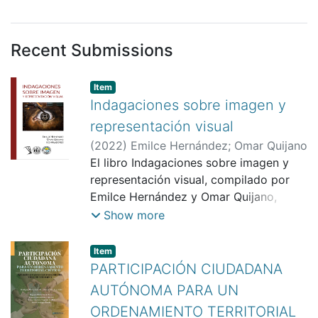
Recent Submissions
Item
Indagaciones sobre imagen y
representación visual
(
2022
)
Emilce Hernández
;
Omar Quijano
El libro Indagaciones sobre imagen y
representación visual, compilado por
Emilce Hernández y Omar Quijano,
explora las tensiones entre "cultura de
Show more
la imagen" y "cultura visual" desde
perspectivas interdisciplinarias. Los
Item
ensayos abordan temas como el papel
PARTICIPACIÓN CIUDADANA
crítico de la imagen, su función en la
AUTÓNOMA PARA UN
representación epistémica, y el impacto
ORDENAMIENTO TERRITORIAL
de tecnologías como la fotografía y el