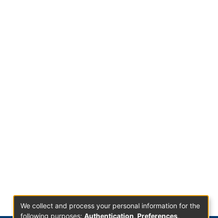
We collect and process your personal information for the
following purposes:
Authentication, Preferences,