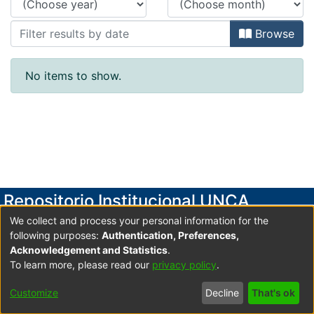
Browse
No items to show.
Repositorio Institucional UNCA
We collect and process your personal information for the
Secretaría de Investigación y Posgrado
following purposes:
Authentication, Preferences,
Universidad Nacional de Catamarca
Acknowledgement and Statistics
.
To learn more, please read our
privacy policy
.
Av. Maximio Victoria 55, 2do. Piso- Edificio Variante I-
Predio Universitario UNCA C.P. 4700 San Fdo. V. de
Customize
Decline
That's ok
Catamarca