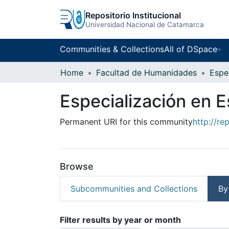
Repositorio Institucional
Universidad Nacional de Catamarca
Communities & Collections
All of DSpace
Home
Facultad de Humanidades
Especialización en E
Permanent URI for this community
http://re
Browse
Subcommunities and Collections
By
Browsing Especializa
Filter results by year or month