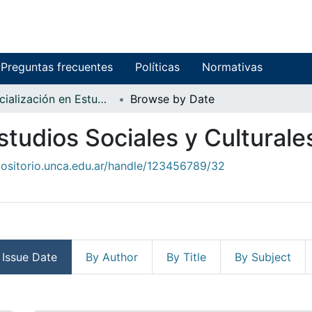
Preguntas frecuentes
Políticas
Normativas
Especialización en Estudios Sociales y Culturales
Browse by Date
studios Sociales y Culturale
positorio.unca.edu.ar/handle/123456789/32
 Issue Date
By Author
By Title
By Subject
ción en Estudios Sociales y