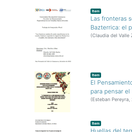
Item
Las fronteras 
Bazterrica: el
(
Claudia del Valle 
Item
El Pensamiento
para pensar el
(
Esteban Pereyra
,
Item
Huellas del ter